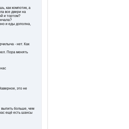
ь, как компотик, а
ила все двери на
ой и тортом?
ончала?
ино и еды дополна,
чилыча - нет. Как
рел. Пора менять
 нас
Наверное, это не
 выпить больше, чем
 нас ещё есть шансы