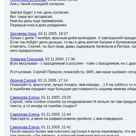
Аня,с твоей позицией согласен
Завтра будет у нас день согласия,
Вот такая вот катавасия,
Нам бы день еще примирения,
Перерыв пока в днях рождениях
Заезжева Анна
, 03.11.2005, 18:27
Лучше с днем 7 ноября, красным днём календаря. А завтрашний праздни
Если так пойдёт дело дальше, то мы и день взятия Казани и Куликовску
отмечать. Сергей, ты был прав, дамы задержали Арчилыча в Питере, пр
него прекратились.
Токмачев Геннадий
, 03.11.2005, 17:36
Всех мусульман - с праздником! а россиян - тоже с праздником, но с друг
Я отъезжаю. Сергей! Пришли, пожалуйста, SMS, как наши сыграют сегод
Дронов Сергей
, 03.11.2005, 17:14
Пожалуйста, красотуля, лучше поздно, чем никогда…:) А на субботу то
А ошибочки придают еще большую достоверность нашему живому общ
Смирнова Елена
, 01.11.2005, 23:25
Сергей, тебе особое спасибо за поздравление! И нельзя ли там придус
текста, а то иногда за ошибки стыдно?
Смирнова Елена
, 01.11.2005, 21:44
Чувствуете, и меня на рифмосложене пробило, с кем поведешся...
Смирнова Елена
, 01.11.2005, 21:41
После нашего более чем плотного застолья я жутко переживала, что же
они сказали: «Так держать, в хорошей компании все на пользу!