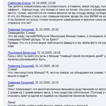
Смирнова Елена
, 31.10.2005, 23:26
Так, ребята набрютились мы основательно, и главное, какая засада, пьеш
эффект!... Хорошо еще, что голова от него не болит. На утро я обнаруж
месте, только, абсолютно не помню меняли ли мы посуду между селедк
И что это Монька стала у нас главным героем, вроде бы она МИФИ не к
А на балконе осталось только полусухое шампанское и красное сухое в
стареете что-ли?
Токмачев Геннадий
, 31.10.2005, 20:32
Гамарджоба, Слава!
Это же надо так наБРЮТиться! Махонькую Моньку помню, а генацвале Ар
говаривал Юлий Цезарь: "И ты Брют!"
Правда, что-то я этого внука лейтенанта Шмидта и на твоём фото не уз
очки.
Поздняков Вячеслав
, 31.10.2005, 18:05
Гена,с чего ты взял,что речь о Моньке "главный герой последних дней" у
Арчилыч,грозившийся быть...
Токмачев Геннадий
, 31.10.2005, 16:19
Слава!
Что там напустила Монька? Я, честно говоря, не обнаружил на снимке. 
вошло в кадр?!
Токмачев Геннадий
, 31.10.2005, 16:15
Аня!
Опыт показывает, что многочисленные монькины родственники не могут
1 грамм на 1 грамм живого веса, а они существа субтильные. Поэтому у
отыскать брют в одном из ящиков на обширном ленином балконе.
Лена!
Готовься!! Мы идём к тебе вешать двери, снятые с петель!!