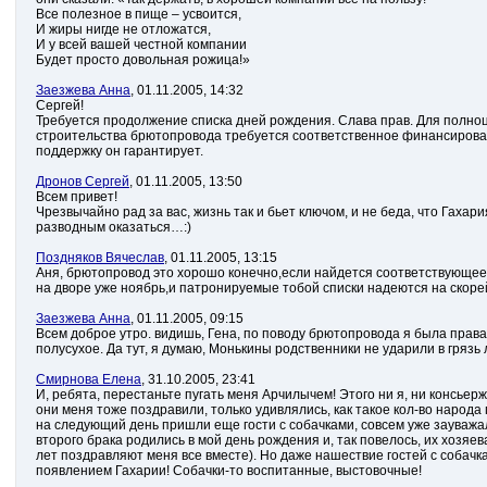
Все полезное в пище – усвоится,
И жиры нигде не отложатся,
И у всей вашей честной компании
Будет просто довольная рожица!»
Заезжева Анна
, 01.11.2005, 14:32
Сергей!
Требуется продолжение списка дней рождения. Слава прав. Для полно
строительства брютопровода требуется соответственное финансирова
поддержку он гарантирует.
Дронов Сергей
, 01.11.2005, 13:50
Всем привет!
Чрезвычайно рад за вас, жизнь так и бьет ключом, и не беда, что Гахар
разводным оказаться…:)
Поздняков Вячеслав
, 01.11.2005, 13:15
Аня, брютопровод это хорошо конечно,если найдется соответствующе
на дворе уже ноябрь,и патронируемые тобой списки надеются на скор
Заезжева Анна
, 01.11.2005, 09:15
Всем доброе утро. видишь, Гена, по поводу брютопровода я была права
полусухое. Да тут, я думаю, Монькины родственники не ударили в грязь 
Смирнова Елена
, 31.10.2005, 23:41
И, ребята, перестаньте пугать меня Арчилычем! Этого ни я, ни консьерж
они меня тоже поздравили, только удивлялись, как такое кол-во народа
на следующий день пришли еще гости с собачками, совсем уже зауважа
второго брака родились в мой день рождения и, так повелось, их хозяев
лет поздравляют меня все вместе). Но даже нашествие гостей с собачк
появлением Гахарии! Собачки-то воспитанные, выстовочные!