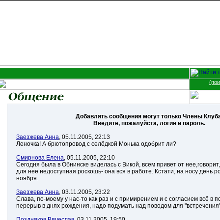
(пои
Добавлять сообщения могут только Члены Клуба
Введите, пожалуйста, логин и пароль.
Заезжева Анна
, 05.11.2005, 22:13
Леночка! А брютопровод с селёдкой Монька одобрит ли?
Смирнова Елена
, 05.11.2005, 22:10
Сегодня была в Обнинске виделась с Викой, всем привет от нее,говорит
для нее недоступная роскошь- она вся в работе. Кстати, на носу день 
ноября.
Заезжева Анна
, 03.11.2005, 23:22
Слава, по-моему у нас-то как раз и с примирением и с согласием всё в п
перерыв в днях рождения, надо подумать над поводом для "встречения"
Поздняков Вячеслав
, 03.11.2005, 19:50