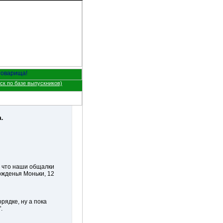
ск по базе выпускников)
.
, что наши общалки
рожденья Моньки, 12
орядке, ну а пока
.