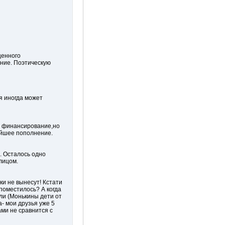
ценного
ние. Поэтическую
ия иногда может
е финансирование,но
ейшее пополнение.
. Осталось одно
лицом.
ки не вынесут! Кстати
 поместилось? А когда
ли (Монькины дети от
а- мои друзья уже 5
ами не сравнится с