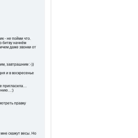
к - не пойми что.
ю битву начнём
ичем даже звонки от
им, завтрашним :-))
ня и в воскресенье
 не пригласила…
ению…:)
мотреть правку
 мне скажут весы. Но