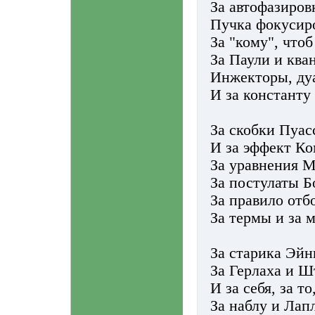
За автофазиров
Пучка фокусир
За "кому", чтоб
За Паули и ква
Инжекторы, ду
И за константу
За скобки Пуас
И за эффект Ко
За уравнения М
За постулаты Б
За правило отб
За термы и за 
За старика Эйн
За Герлаха и Ш
И за себя, за то
За наблу и Лап