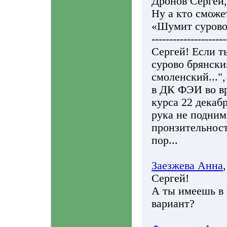
Дронов Сергей, 
Ну а кто сможе
«Шумит сурово
---------------------
Сергей! Если т
сурово брянски
смоленский..."
в ДК ФЭИ во в
курса 22 декабр
рука не подним
пронзительност
пор...
Заезжева Анна
Сергей!
А ты имеешь в 
вариант?