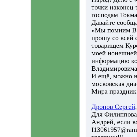
точки наконец-
господам Токма
Давайте сообща
«Мы помним Вас
прошу со всей 
товарищем Курс
моей нонешней
информацию ко
Владимировича 
И ещё, можно н
московская диа
Мира праздник 
Дронов Сергей
Для Филиппова!
Андрей, если в
I13061957@ram