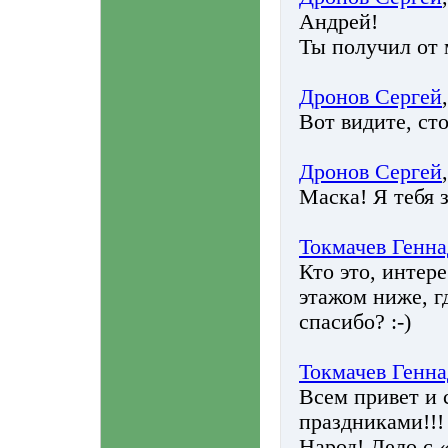
Андрей!
Ты получил от 
Дронов Сергей
Вот видите, сто
Дронов Сергей
Маска! Я тебя 
Токмачев Генн
Кто это, интер
этажом ниже, г
спасибо? :-)
Токмачев Генн
Всем привет и
праздниками!!!
Народ! Дело с