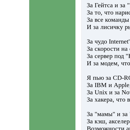
За Гейтса и за
За то, что нари
За все команды
И за лисичку р
За чудо Internet
За скорости на
За сервер под 
И за модем, чт
Я пью за CD-R
За IBM и Apple
За Unix и за No
За хакера, что
За "мамы" и за
За кэш, акселер
Возможности ап