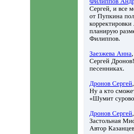
Филиппов Анд
Сергей, и все
от Пупкина пол
корректировки
планирую разме
Филиппов.
Заезжева Анна
Сергей Дронов
песенниках.
Дронов Сергей
Ну а кто сможе
«Шумит сурово
Дронов Сергей
Застольная Ми
Автор Казанцев