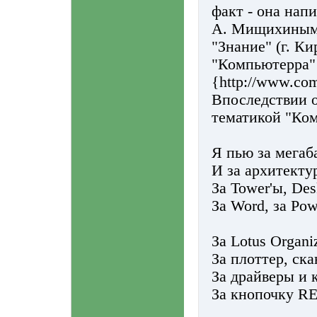
факт - она нап
А. Мищихиным 
"Знание" (г. К
"Компьютерра" ?
{http://www.comp
Впоследствии о
тематикой "Ко
Я пью за мегаб
И за архитекту
За Tower'ы, Des
За Word, за Powe
За Lotus Organi
За плоттер, ск
За драйверы и к
За кнопочку RE