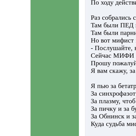
По ходу действ
Раз собрались 
Там были ПЕД
Там были парни
Но вот мифист 
- Послушайте, 
Сейчас МИФИ и
Прошу пожалуйс
Я вам скажу, за
Я пью за бетат
За синхрофазо
За плазму, что
За пичку и за б
За Обнинск и з
Куда судьба ми