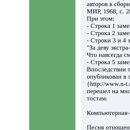
авторов в сбор
МИР, 1968, с. 2
При этом:
- Строка 1 зам
- Строка 2 заме
- Строки 3 и 4
"За деву экстра
Что навсегда с
- Строка 5 зам
Впоследствии т
опубликован в 
{http://www.n-t.
перешел на мн
тостам.
Компьютерная-
Песня отношен