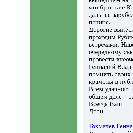
вышедшим на т
что братские К
дальнее зарубе
почине.
Дорогие выпус
проходим Руб
встречами. Нав
очередному съе
провести внео
Геннадий Влади
помнить своих 
крамолы в пуб
Всем удачного 
общем деле – с
Всегда Ваш
Дрон
Токмачев Генн