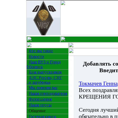
Кто мы такие
Новости
Наш ВУЗ и Город
Добавлять с
Обнинск
Введит
База выпускников
АЭС России, СНГ
и зарубежья
Токмачев Генн
Мы помним вас
Всех поздравл
Наши преподаватели
КРЕЩЕНИЯ Г
Фотогалерея
Наши опусы
Сегодня лучший
Общение
обязательно в п
Гостевая книга