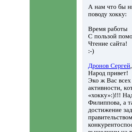
А нам что бы н
поводу хокку:
Время работы
С пользой пом
Чтение сайта!
:-)
Дронов Сергей
Народ привет!
Эко ж Вас всех
активности, ко
«хокку»:)!!! На
Филиппова, а т
достижение зад
правительством
конкурентоспос