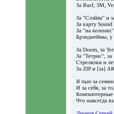
За Basf, 3M, Ve
За "Слэйва" и з
За карту Sound B
За "на коленях"
Брэнднеймы, у 
За Doom, за Te
За "Тетрис", за
Стрелялки и ле
За ZIP и [за] A
Я пью за семин
И за себя, за то
Компьютерные 
Что навсегда в
Дронов Сергей