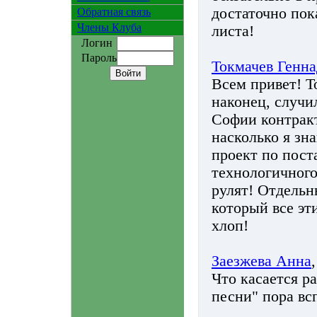
достаточно пок
Обратная связь
Члены Клуба
листа!
Логин
Пароль
Токмачев Генн
Всем привет! Т
наконец, случи
Софии контракт
насколько я з
проект по пост
технологичног
рулят! Отдель
который все эт
хлоп!
Заезжева Анна
Что касается р
песни" пора вс