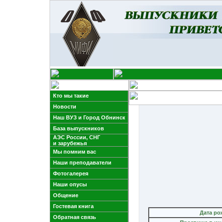
Кто мы такие
Новости
Наш ВУЗ и Город Обнинск
База выпускников
АЭС России, СНГ
и зарубежья
Мы помним вас
Наши преподаватели
Фотогалерея
Наши опусы
Общение
Гостевая книга
Дата ро
Обратная связь