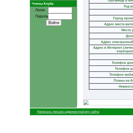
Прозвище в ин
Члены Клуба
Год 
Логин
Пароль
Город прож
Адрес места жит
Место 
Дол
Адрес электронной
Адрес в Интернет (лич
корпорат
Телефон до
Телефон р
Телефон моб
Планы на б
Немного
Написать письмо администратору сайта