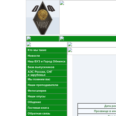
Кто мы такие
Новости
Наш ВУЗ и Город Обнинск
База выпускников
АЭС России, СНГ
и зарубежья
Мы помним вас
Наши преподаватели
Фотогалерея
Наши опусы
Общение
Дата ро
Гостевая книга
Прозвище в ин
Обратная связь